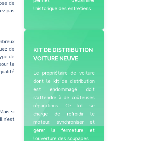
permet d’examiner
hose de
l’historique des entretiens.
sez pas
ombreux
quez de
KIT DE DISTRIBUTION
type de
VOITURE NEUVE
pour le
qualité
Le propriétaire de voiture
dont le kit de distribution
est endommagé doit
s’attendre à de coûteuses
réparations. Ce kit se
Mais si
charge de refroidir le
l n’est
moteur, synchroniser et
gérer la fermeture et
l’ouverture des soupapes.