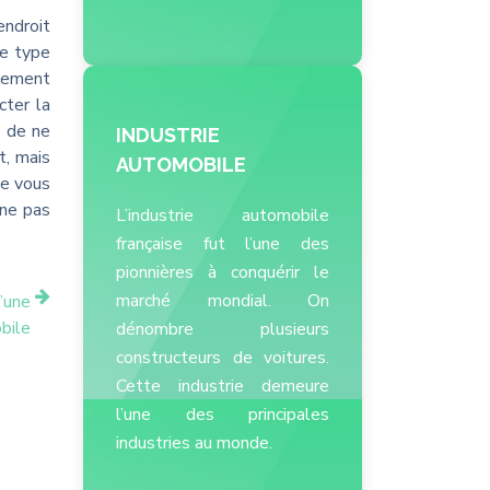
endroit
le type
alement
cter la
s de ne
INDUSTRIE
t, mais
AUTOMOBILE
le vous
 ne pas
L’industrie automobile
française fut l’une des
pionnières à conquérir le
marché mondial. On
’une
bile
dénombre plusieurs
constructeurs de voitures.
Cette industrie demeure
l’une des principales
industries au monde.