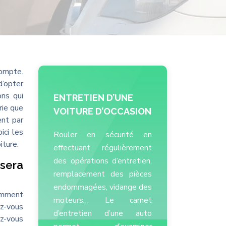
compte.
d’opter
ons qui
ENTRETIEN D’UNE
rie que
VOITURE D’OCCASION
ent par
ici les
Rouler en sécurité en
iture.
effectuant régulièrement
des opérations d’entretien,
 sera
remplacement des pièces
endommagées, vidange des
comment
moteurs… Le carnet
ez-vous
d’entretien d’une auto
ez-vous